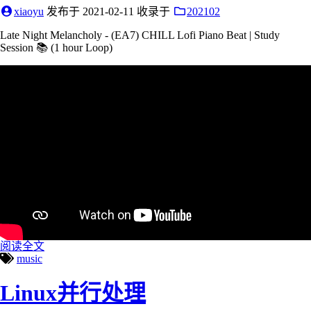
xiaoyu
发布于
2021-02-11
收录于
202102
Late Night Melancholy - (EA7) CHILL Lofi Piano Beat | Study
Session 📚 (1 hour Loop)
阅读全文
music
Linux并行处理